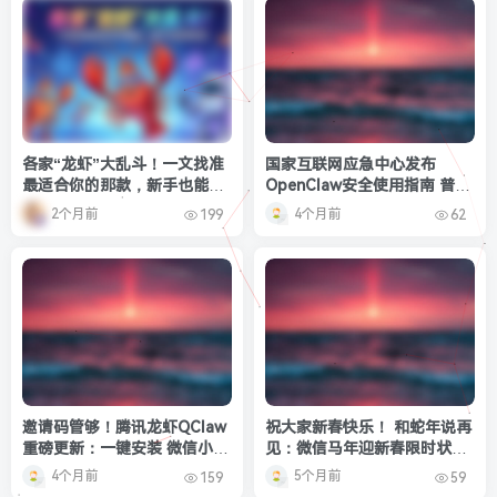
各家“龙虾”大乱斗！一文找准
国家互联网应急中心发布
最适合你的那款，新手也能零
OpenClaw安全使用指南 普通
踩坑
人安全养龙虾方法来了
2个月前
4个月前
199
62
邀请码管够！腾讯龙虾QClaw
祝大家新春快乐！ 和蛇年说再
重磅更新：一键安装 微信小程
见：微信马年迎新春限时状态
序就能操控电脑
上线
4个月前
5个月前
159
59