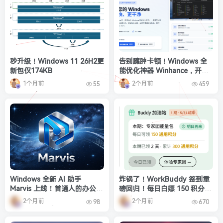
秒升级！Windows 11 26H2更
告别臃肿卡顿！Windows 全
新包仅174KB
能优化神器 Winhance，开源
免费无广告，小白也能一键上
1个月前
2个月前
55
459
手✨
Windows 全新 AI 助手
炸锅了！WorkBuddy 签到重
Marvis 上线！普通人的办公效
磅回归！每日白嫖 150 积分，
率，彻底被重新定义
额外 500 积分限时速领
2个月前
2个月前
98
670