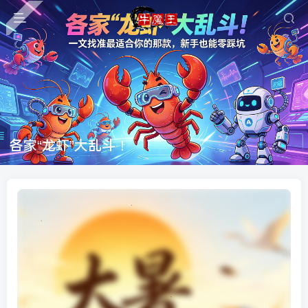
各家“龙虾”大乱斗！