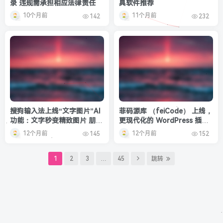
录 违规需承担相应法律责任
具软件推荐
10个月前
11个月前
142
232
搜狗输入法上线“文字图片”AI
菲码源库 （feiCode） 上线，
功能：文字秒变精致图片 朋友
更现代化的 WordPress 插件
圈有排面了
托管及开源代码服务
12个月前
12个月前
145
152
1
2
3
…
45
跳转