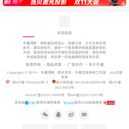
本站信息
牛魔博客，拥有爱钻研的心，热爱分享、力于分享实用
技术、建站的技巧，提供一个服务更多的网友爱好者的
天地。若发现本站有任何侵犯您利益的内容，请及时邮
件或留言联系，我会第一时间删除所有相关内容。
免责声明
隐私政策
广告合作
关于牛魔
Copyright © 2019-
·
牛魔博客
· 技术支持：
牛魔互联科技工作室
·
zibi主题
支持
皖ICP备19023224号-3
·
皖公网安备 34120202000592号
·
萌ICP备
20218002号
KUCAT盟2025110000号
·
梵AIA盟2025112014号
本站由
提供云储存服务 ·
提供CDN加速服务