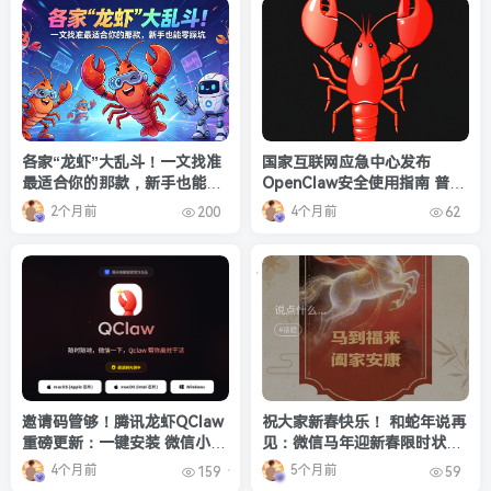
各家“龙虾”大乱斗！一文找准
国家互联网应急中心发布
最适合你的那款，新手也能零
OpenClaw安全使用指南 普通
踩坑
人安全养龙虾方法来了
2个月前
4个月前
200
62
邀请码管够！腾讯龙虾QClaw
祝大家新春快乐！ 和蛇年说再
重磅更新：一键安装 微信小程
见：微信马年迎新春限时状态
序就能操控电脑
上线
4个月前
5个月前
159
59