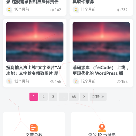
录 违规需承担相应法律责任
具软件推荐
10个月前
11个月前
142
232
搜狗输入法上线“文字图片”AI
菲码源库 （feiCode） 上线，
功能：文字秒变精致图片 朋友
更现代化的 WordPress 插件
圈有排面了
托管及开源代码服务
12个月前
12个月前
145
152
1
2
3
…
45
跳转
文章总数
您的 IP 地址是