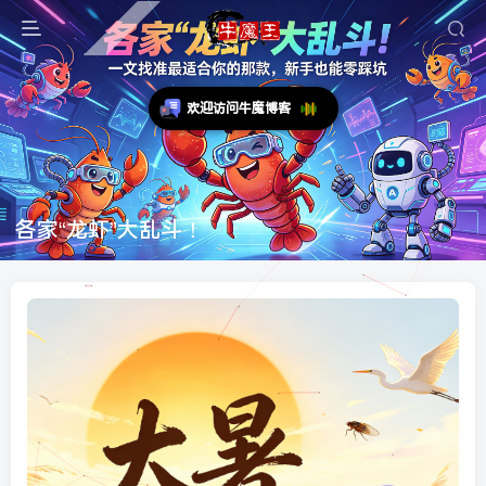
欢迎访问牛魔博客
各家“龙虾”大乱斗！