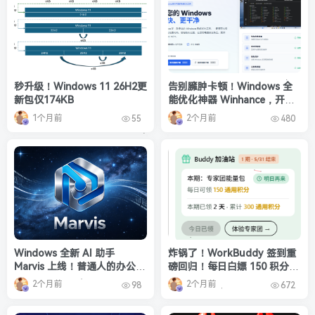
秒升级！Windows 11 26H2更
告别臃肿卡顿！Windows 全
新包仅174KB
能优化神器 Winhance，开源
免费无广告，小白也能一键上
1个月前
2个月前
55
480
手✨
Windows 全新 AI 助手
炸锅了！WorkBuddy 签到重
Marvis 上线！普通人的办公效
磅回归！每日白嫖 150 积分，
率，彻底被重新定义
额外 500 积分限时速领
2个月前
2个月前
98
672